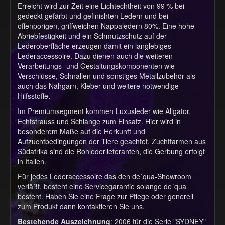
Erreicht wird zur Zeit eine Lichtechtheit von 99 % bei
gedeckt gefärbt und gefinishten Ledern und bei
offenporigen, griffweichen Nappaledern 80%. Eine hohe
Abriebfestigkeit und ein Schmutzschutz auf der
Lederoberfläche erzeugen damit ein langlebiges
Lederaccessoire. Dazu dienen auch die weiteren
Verarbeitungs- und Gestaltungskomponenten wie
Verschlüsse, Schnallen und sonstiges Metallzubehör als
auch das Nähgarn, Kleber und weitere notwendige
Hilfsstoffe.
Im Premiumsegment kommen Luxusleder wie Aligator,
Echtstrauss und Schlange zum Einsatz. Hier wird in
besonderem Maße auf die Herkunft und
Aufzuchtbedingungen der Tiere geachtet. Zuchtfarmen aus
Südafrika sind die Rohlederlieferanten, die Gerbung erfolgt
in Italien.
Für jedes Lederaccessoire das den de´qua-Showroom
verläßt, besteht eine Servicegarantie solange de´qua
besteht. Haben Sie eine Frage zur Pflege oder generell
zum Produkt dann kontaktieren Sie uns.
Bestehende Auszeichnung
: 2006 für die Serie "SYDNEY"